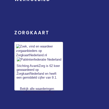
ZORGKAART
Stichting AvantiZorg
is 62 keer
gewaardeerd op
ZorgkaartNederland en heeft
een gemiddeld cijfer van 9.1.
Bekijk alle waarderingen
of
plaats een waardering