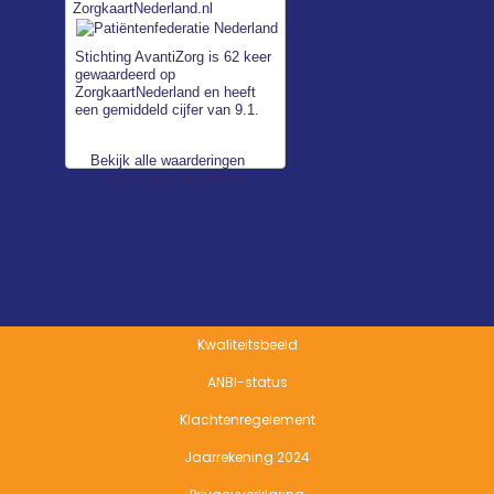
Stichting AvantiZorg
is 62 keer
gewaardeerd op
ZorgkaartNederland en heeft
een gemiddeld cijfer van 9.1.
Bekijk alle waarderingen
of
plaats een waardering
Kwaliteitsbeeld
ANBI-status
Klachtenregelement
Jaarrekening 2024